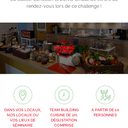
rendez-vous lors de ce challenge !
DANS VOS LOCAUX,
TEAM BUILDING
À PARTIR DE 10
NOS LOCAUX OU
CUISINE DE 2H,
PERSONNES
VOS LIEUX DE
DÉGUSTATION
SÉMINAIRE
COMPRISE