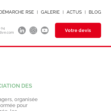
DÉMARCHE RSE
GALERIE
ACTUS
BLOG
|
|
|
0 04
Votre devis
tive.com
IATION DES
agers, organisée
sformée pour