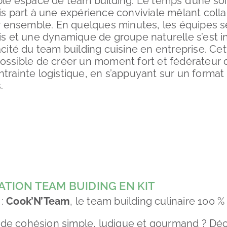
able espace de team building. Le temps d’une soi
is part à une expérience conviviale mêlant colla
ner ensemble. En quelques minutes, les équipes s
is et une dynamique de groupe naturelle s’est ins
acité du team building cuisine en entreprise. Ce
possible de créer un moment fort et fédérateur
ntrainte logistique, en s’appuyant sur un format
.
TION TEAM BUIDING EN KIT
 :
Cook’N’Team
, le team building culinaire 100 
de cohésion simple, ludique et gourmand ? Dé