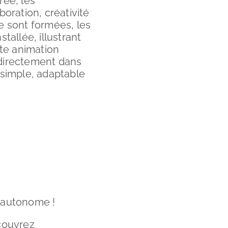
rée, les
boration, créativité
e sont formées, les
tallée, illustrant
tte animation
 directement dans
 simple, adaptable
% autonome !
couvrez