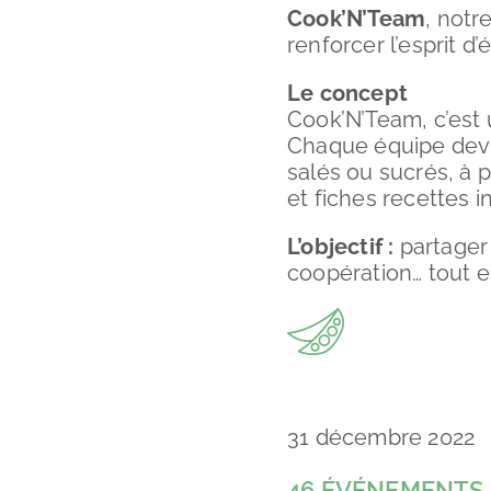
Cook’N’Team
, notr
renforcer l’esprit d
Le concept
Cook’N’Team, c’est
Chaque équipe devie
salés ou sucrés, à p
et fiches recettes in
L’objectif :
partager 
coopération… tout e
31 décembre 2022
46 ÉVÉNEMENTS 