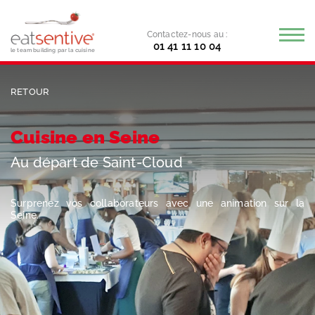
Contactez-nous au :
01 41 11 10 04
le team building par la cuisine
RETOUR
Cuisine en Seine
Au départ de Saint-Cloud
Surprenez vos collaborateurs avec une animation sur la
Seine.