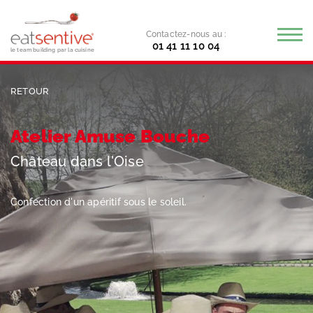
Contactez-nous au :
01 41 11 10 04
le team building par la cuisine
RETOUR
Atelier Amuse Bouche
Château dans l'Oise
Confection d'un apéritif sous le soleil.